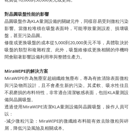
對晶圓吸盤性能的影響
晶圓吸盤作為KLA量測設備的關鍵元件，同樣容易受到微粒污染
影響。當微粒堆積在吸盤表面時，可能導致量測誤差、損壞吸
盤，甚至污染晶圓。
修復或更換吸盤的成本從5,000到20,000美元不等，具體取決於
吸盤的類型和複雜程度。此外，吸盤維修或更換相關的停機時
間會顯著影響設備利用率與整體生產力。
MiraWIPE的解決方案
MiraWIPE作為無塵室超細纖維無塵布，專為有效清除表面微粒
與污染物而設計，且不會產生新的污染。其柔軟、吸水性佳且
不易磨損的布料特性，非常適合清潔敏感表面，包括KLA量測設
備與晶圓吸盤。
透過使用MiraWIPE清潔KLA量測設備與晶圓吸盤，操作人員可
以：
-減少微粒污染：MiraWIPE的微纖維布料能有效去除微粒與碎
屑，降低污染風險及相關成本。